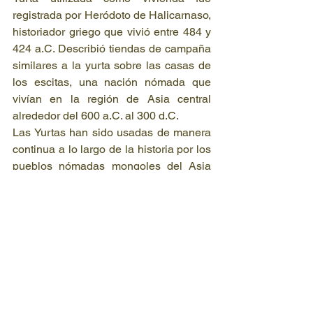
registrada por Heródoto de Halicarnaso, 
historiador griego que vivió entre 484 y 
424 a.C. Describió tiendas de campaña 
similares a la yurta sobre las casas de 
los escitas, una nación nómada que 
vivían en la región de Asia central 
alrededor del 600 a.C. al 300 d.C.
Las Yurtas han sido usadas de manera 
continua a lo largo de la historia por los 
pueblos nómadas mongoles del Asia 
Central. La evidencia arqueológica 
demuestra que el primer imperio de 
guerreros de las estepas de Asia 
Central, los hunos, siglo IV hasta el 
siglo VI d.C., usaban yurtas como 
viviendas.
Marco Polo también detalla en sus 
viajes los gers utilizados por los 