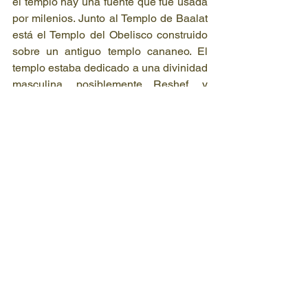
el templo hay una fuente que fue usada 
por milenios. Junto al Templo de Baalat 
está el Templo del Obelisco construido 
sobre un antiguo templo cananeo. El 
templo estaba dedicado a una divinidad 
masculina, posiblemente Reshef, y 
contaba con un patio interior abierto en 
donde se encontraban estelas y 
obeliscos.
Curiosidades
Los nombres de Biblos, en árabe Jbeil 
o Guebal como se llama en la Biblia. El 
nombre Byblos es de origen griego; y 
deviene de la forma en que los griegos 
designaban al papiro (Byblos, byblinos) 
que era exportado a través del Egeo 