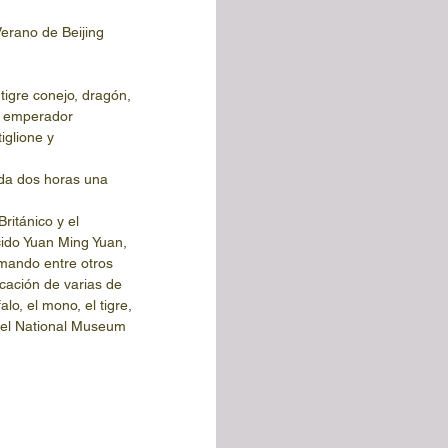
tigre conejo, dragón, 
el emperador 
iglione y 
ada dos horas una 
ritánico y el 
cido Yuan Ming Yuan, 
omando entre otros 
icación de varias de 
o, el mono, el tigre, 
en el National Museum 