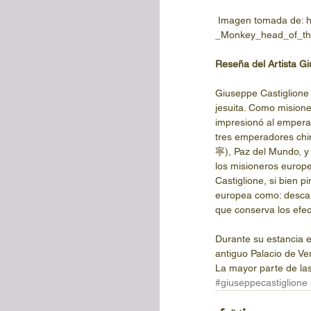
 Imagen tomada de: https://commons.wikimedia.org/wiki/File:Beijing_-
_Monkey_head_of_th
Reseña del Artista Gi
Giuseppe Castiglione
jesuita. Como misioner
impresionó al emperado
tres emperadores chi
寧), Paz del Mundo, y 
los misioneros europe
Castiglione, si bien p
europea como: descart
que conserva los efec
Durante su estancia en
antiguo Palacio de Ve
La mayor parte de las
#giuseppecastiglione