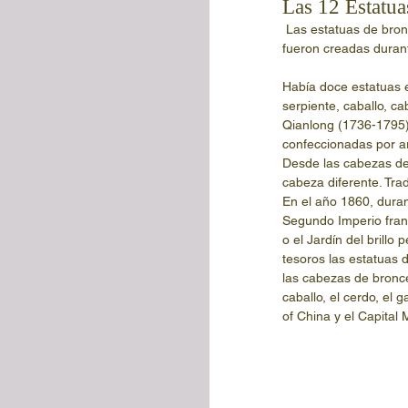
Las 12 Estatua
 Las estatuas de bronce con cabezas de animales se encontraban en el antiguo Palacio de Verano de Beijing 
fueron creadas durant
Había doce estatuas e
serpiente, caballo, c
Qianlong (1736-1795) 
confeccionadas por ar
Desde las cabezas de
cabeza diferente. Tra
En el año 1860, durant
Segundo Imperio franc
o el Jardín del brillo
tesoros las estatuas d
las cabezas de bronce
caballo, el cerdo, el 
of China y el Capital