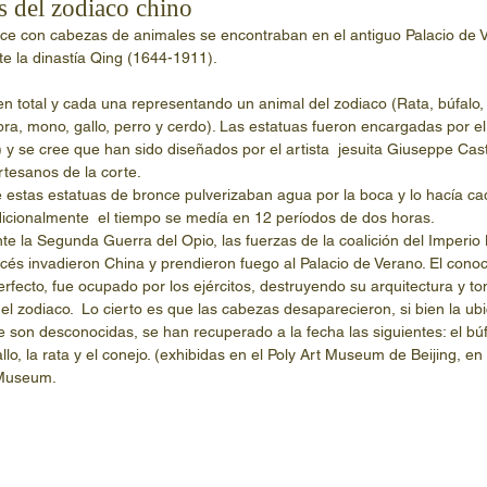
s del zodiaco chino
e la dinastía Qing (1644-1911).
n total y cada una representando un animal del zodiaco (Rata, búfalo, 
abra, mono, gallo, perro y cerdo). Las estatuas fueron encargadas por 
y se cree que han sido diseñados por el artista  jesuita Giuseppe Cast
tesanos de la corte.
 estas estatuas de bronce pulverizaban agua por la boca y lo hacía c
dicionalmente  el tiempo se medía en 12 períodos de dos horas.
e la Segunda Guerra del Opio, las fuerzas de la coalición del Imperio B
és invadieron China y prendieron fuego al Palacio de Verano. El cono
 perfecto, fue ocupado por los ejércitos, destruyendo su arquitectura y t
el zodiaco.  Lo cierto es que las cabezas desaparecieron, si bien la ub
 son desconocidas, se han recuperado a la fecha las siguientes: el búfal
gallo, la rata y el conejo. (exhibidas en el Poly Art Museum de Beijing, 
 Museum.