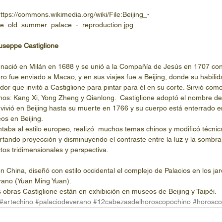
e_old_summer_palace_-_reproduction.jpg
useppe Castiglione
 nació en Milán en 1688 y se unió a la Compañía de Jesús en 1707 con
o fue enviado a Macao, y en sus viajes fue a Beijing, donde su habilida
r que invitó a Castiglione para pintar para él en su corte. Sirvió como 
nos: Kang Xi, Yong Zheng y Qianlong.  Castiglione adoptó el nombre 
vivió en Beijing hasta su muerte en 1766 y su cuerpo está enterrado e
os en Beijing.
intaba al estilo europeo, realizó  muchos temas chinos y modificó técnic
ando proyección y disminuyendo el contraste entre la luz y la sombra
tos tridimensionales y perspectiva.
 China, diseñó con estilo occidental el complejo de Palacios en los jar
rano (Yuan Ming Yuan).
 obras Castiglione están en exhibición en museos de Beijing y Taipéi.
#artechino
#palaciodeverano
#12cabezasdelhoroscopochino
#horosco