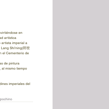
virtiéndose en 
d artística 
artista imperial a 
de Lang Shi'ning(郎世
n el Cementerio de 
as de pintura 
, al mismo tiempo 
dines imperiales del 
pochino